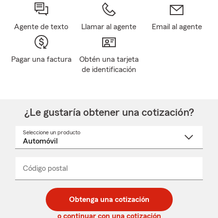
Agente de texto
Llamar al agente
Email al agente
Pagar una factura
Obtén una tarjeta
de identificación
¿Le gustaría obtener una cotización?
Seleccione un producto
Seleccione
un
nombre
de
producto
del
Código postal
Ingresa
Ingresa
_____
menú
un
un
desplegable
código
código
postal
postal
Obtenga una cotización
de
de
5
5
o continuar con una cotización