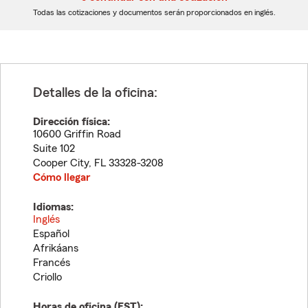
dígitos
dígitos
Todas las cotizaciones y documentos serán proporcionados en inglés.
Detalles de la oficina:
Dirección física:
10600 Griffin Road
Suite 102
Cooper City
,
FL
33328-3208
Cómo llegar
Idiomas:
Inglés
Español
Afrikáans
Francés
Criollo
Horas de oficina (
EST
):