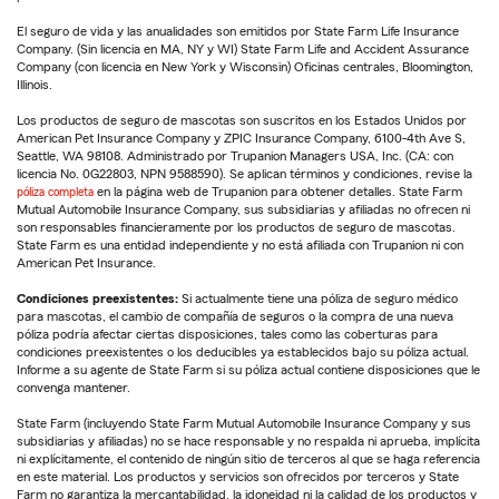
El seguro de vida y las anualidades son emitidos por State Farm Life Insurance
Company. (Sin licencia en MA, NY y WI) State Farm Life and Accident Assurance
Company (con licencia en New York y Wisconsin) Oficinas centrales, Bloomington,
Illinois.
Los productos de seguro de mascotas son suscritos en los Estados Unidos por
American Pet Insurance Company y ZPIC Insurance Company, 6100-4th Ave S,
Seattle, WA 98108. Administrado por Trupanion Managers USA, Inc. (CA: con
licencia No. 0G22803, NPN 9588590). Se aplican términos y condiciones, revise la
póliza completa
en la página web de Trupanion para obtener detalles. State Farm
Mutual Automobile Insurance Company, sus subsidiarias y afiliadas no ofrecen ni
son responsables financieramente por los productos de seguro de mascotas.
State Farm es una entidad independiente y no está afiliada con Trupanion ni con
American Pet Insurance.
Condiciones preexistentes:
Si actualmente tiene una póliza de seguro médico
para mascotas, el cambio de compañía de seguros o la compra de una nueva
póliza podría afectar ciertas disposiciones, tales como las coberturas para
condiciones preexistentes o los deducibles ya establecidos bajo su póliza actual.
Informe a su agente de State Farm si su póliza actual contiene disposiciones que le
convenga mantener.
State Farm (incluyendo State Farm Mutual Automobile Insurance Company y sus
subsidiarias y afiliadas) no se hace responsable y no respalda ni aprueba, implícita
ni explícitamente, el contenido de ningún sitio de terceros al que se haga referencia
en este material. Los productos y servicios son ofrecidos por terceros y State
Farm no garantiza la mercantabilidad, la idoneidad ni la calidad de los productos y