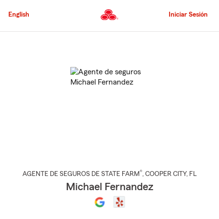
Pasar
al
English
Iniciar Sesión
contenido
principal
Comienzo
del
contenido
principal
®
AGENTE DE SEGUROS DE STATE FARM
,
COOPER CITY
, FL
Michael Fernandez